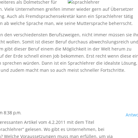
iteres als Dolmetscher für
. Viele Unternehmen greifen immer wieder gern auf Übersetzer
sung. Auch als Fremdsprachensekretär kann ein Sprachlehrer tätig
on ab welche Sprache man, wie seine Muttersprache beherrscht.
in den verschiedensten Berufszweigen, nicht immer müssen sie ih
cht wollen. Somit ist dieser Beruf durchaus abwechslungsreich un
m gibt dieser Beruf einem die Möglichkeit in der Welt herum zu
f der Erde schnell einen Job bekommen. Erst recht wenn diese ei
h sprechen würden. Dann ist ein Sprachlehrer die idealste Lösung,
r und zudem macht man so auch meist schneller Fortschritte.
 8:38 p.m.
Antwo
teressanten Artikel vom 4.2.2011 mit dem Titel
Sprachlehrer“ gelesen. Wo gibt es Unternehmen, bei
? Welche Voraussetzungen muss man erfüllen, um via