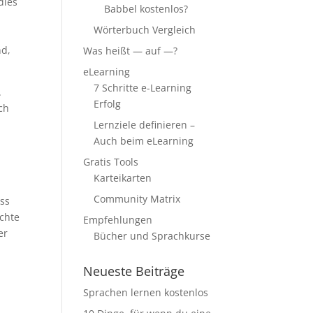
dies
Babbel kostenlos?
Wörterbuch Vergleich
nd,
Was heißt — auf —?
eLearning
7 Schritte e-Learning
.
Erfolg
ch
Lernziele definieren –
Auch beim eLearning
Gratis Tools
Karteikarten
Community Matrix
uss
chte
Empfehlungen
er
Bücher und Sprachkurse
Neueste Beiträge
Sprachen lernen kostenlos