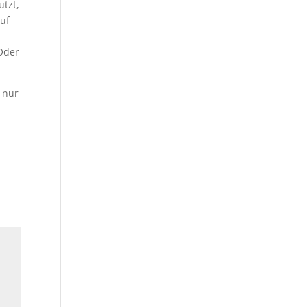
utzt,
auf
 Oder
 nur