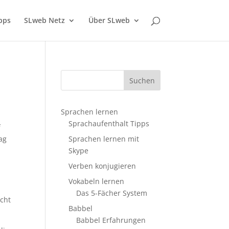
pps
SLweb Netz
Über SLweb
Sprachen lernen
Sprachaufenthalt Tipps
f
ag
Sprachen lernen mit
Skype
Verben konjugieren
Vokabeln lernen
Das 5-Fächer System
icht
Babbel
Babbel Erfahrungen