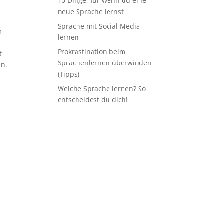
10 Dinge, für wenn du eine
neue Sprache lernst
Sprache mit Social Media
m
lernen
Prokrastination beim
t
Sprachenlernen überwinden
en.
(Tipps)
Welche Sprache lernen? So
entscheidest du dich!
m
d