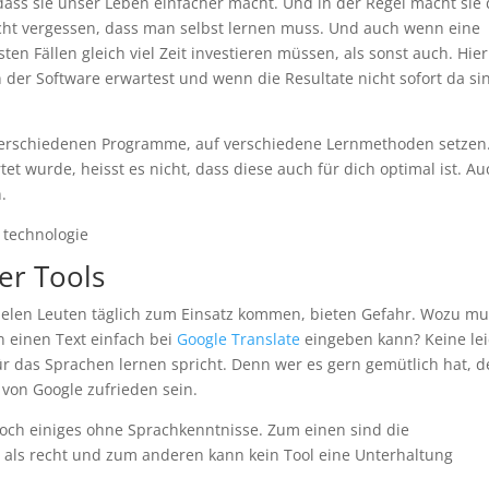
ass sie unser Leben einfacher macht. Und in der Regel macht sie 
cht vergessen, dass man selbst lernen muss. Und auch wenn eine
ten Fällen gleich viel Zeit investieren müssen, als sonst auch. Hier
on der Software erwartest und wenn die Resultate nicht sofort da si
verschiedenen Programme, auf verschiedene Lernmethoden setzen
et wurde, heisst es nicht, dass diese auch für dich optimal ist. Au
.
er Tools
 vielen Leuten täglich zum Einsatz kommen, bieten Gefahr. Wozu m
 einen Text einfach bei
Google Translate
eingeben kann? Keine lei
ür das Sprachen lernen spricht. Denn wer es gern gemütlich hat, d
von Google zufrieden sein.
doch einiges ohne Sprachkenntnisse. Zum einen sind die
 als recht und zum anderen kann kein Tool eine Unterhaltung