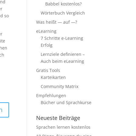
ind
Babbel kostenlos?
er
Wörterbuch Vergleich
nd so
Was heißt — auf —?
eLearning
er
7 Schritte e-Learning
ite
Erfolg
ehen
Lernziele definieren –
uch
Auch beim eLearning
Gratis Tools
Karteikarten
Community Matrix
Empfehlungen
Bücher und Sprachkurse
n
Neueste Beiträge
Sprachen lernen kostenlos