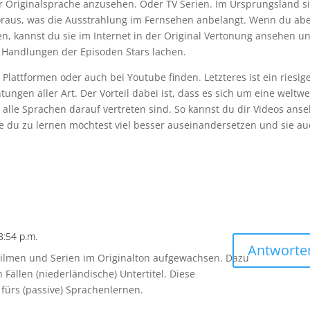
der Originalsprache anzusehen. Oder TV Serien. Im Ursprungsland s
voraus, was die Ausstrahlung im Fernsehen anbelangt. Wenn du ab
rden, kannst du sie im Internet in der Original Vertonung ansehen u
 Handlungen der Episoden Stars lachen.
lattformen oder auch bei Youtube finden. Letzteres ist ein riesig
ungen aller Art. Der Vorteil dabei ist, dass es sich um eine weltwe
lle Sprachen darauf vertreten sind. So kannst du dir Videos ans
e du zu lernen möchtest viel besser auseinandersetzen und sie a
:54 p.m.
Antworte
 Filmen und Serien im Originalton aufgewachsen. Dazu
 Fällen (niederländische) Untertitel. Diese
 fürs (passive) Sprachenlernen.