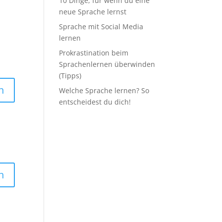
10 Dinge, für wenn du eine
neue Sprache lernst
Sprache mit Social Media
lernen
Prokrastination beim
Sprachenlernen überwinden
(Tipps)
n
Welche Sprache lernen? So
entscheidest du dich!
n