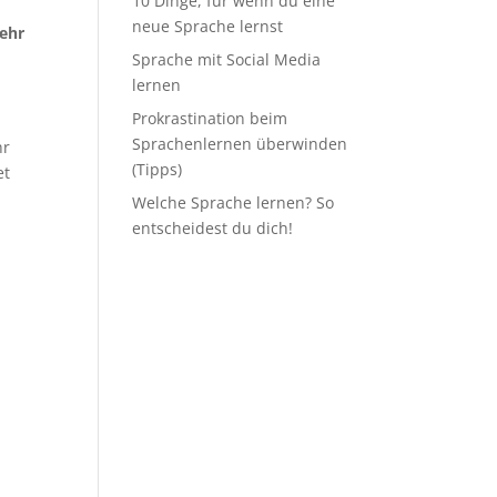
10 Dinge, für wenn du eine
neue Sprache lernst
sehr
Sprache mit Social Media
lernen
Prokrastination beim
Sprachenlernen überwinden
hr
(Tipps)
et
Welche Sprache lernen? So
entscheidest du dich!