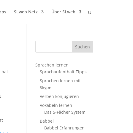
pps
SLweb Netz
Über SLweb
Sprachen lernen
 hat
Sprachaufenthalt Tipps
Sprachen lernen mit
Skype
s
Verben konjugieren
Vokabeln lernen
Das 5-Fächer System
at
Babbel
Babbel Erfahrungen